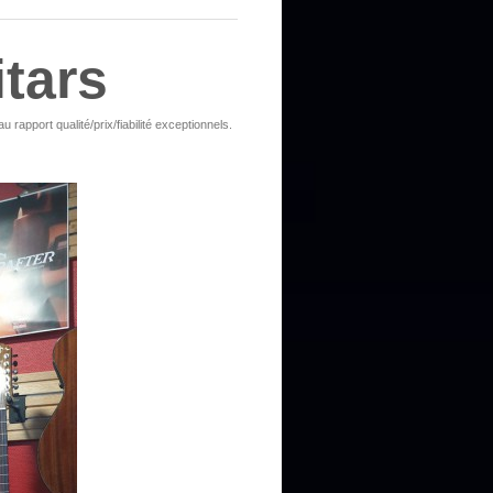
itars
rapport qualité/prix/fiabilité exceptionnels.