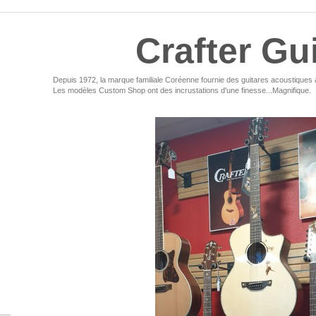
Crafter Gu
Depuis 1972, la marque familiale Coréenne fournie des guitares acoustiques au 
Les modèles Custom Shop ont des incrustations d'une finesse...Magnifique.