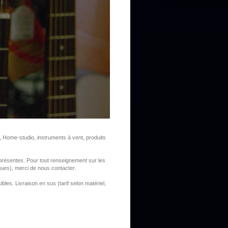
, Home-studio, instruments à vent, produits
s présentes. Pour tout renseignement sur les
rques), merci de nous contacter.
s. Livraison en sus (tarif selon matériel,