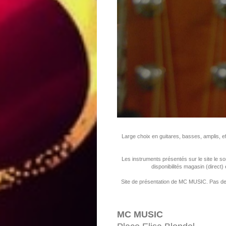
Large choix en guitares, basses, amplis, e
Les instruments présentés sur le site le so
disponibilités magasin (direct)
Site de présentation de MC MUSIC. Pas de 
MC MUSIC