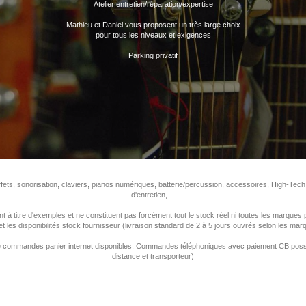
Atelier entretien/réparation/expertise
Mathieu et Daniel vous proposent un très large choix
pour tous les niveaux et exigences
Parking privatif
ffets, sonorisation, claviers, pianos numériques, batterie/percussion, accessoires, High-Tech
d'entretien, ...
nt à titre d'exemples et ne constituent pas forcément tout le stock réel ni toutes les marque
 et les disponibilités stock fournisseur (livraison standard de 2 à 5 jours ouvrés selon les ma
commandes panier internet disponibles. Commandes téléphoniques avec paiement CB possible
distance et transporteur)